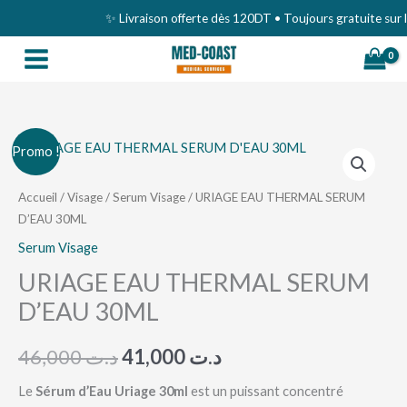
Aller
✨ Livraison offerte dès 120DT • Toujours gratuite sur l
au
contenu
quantité
Le
Le
Promo !
de
prix
prix
URIAGE
Accueil
/
Visage
/
Serum Visage
/ URIAGE EAU THERMAL SERUM
D’EAU 30ML
EAU
initial
actuel
THERMAL
Serum Visage
était :
est :
SERUM
URIAGE EAU THERMAL SERUM
د.ت 41,000.
د.ت 46,000.
D'EAU
D’EAU 30ML
30ML
46,000
د.ت
41,000
د.ت
Le
Sérum d’Eau Uriage 30ml
est un puissant concentré