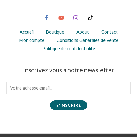
Accueil
Boutique
About
Contact
Mon compte
Conditions Générales de Vente
Politique de confidentialité
Inscrivez vous à notre newsletter
E
m
a
S'INSCRIRE
i
l
*