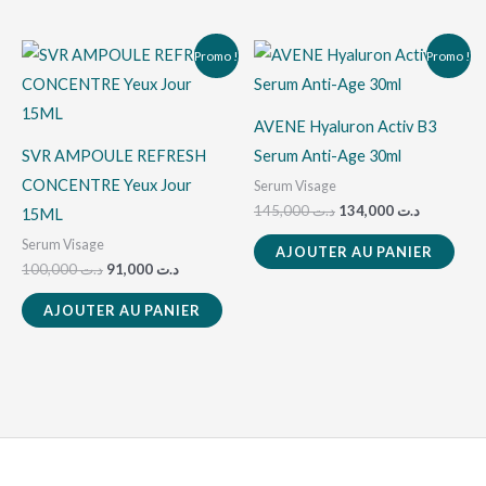
Le
Le
Le
Le
Promo !
Promo !
prix
prix
prix
prix
initial
actuel
initial
actuel
était :
est :
était :
est :
د.ت 145,000.
د.ت 91,000.
د.ت 100,000.
AVENE Hyaluron Activ B3
SVR AMPOULE REFRESH
Serum Anti-Age 30ml
CONCENTRE Yeux Jour
Serum Visage
145,000
د.ت
134,000
د.ت
15ML
Serum Visage
AJOUTER AU PANIER
100,000
د.ت
91,000
د.ت
AJOUTER AU PANIER