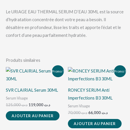
Le URIAGE EAU THERMAL SERUM D’EAU 30ML est la source
d’hydratation concentrée dont votre peau a besoin. Il
désaltère en profondeur, lisse les traits et apporte l’éclat et le
confort d’une peau parfaitement hydratée.
Produits similaires
Le
Le
Le
Le
Promo !
Promo !
prix
prix
prix
prix
initial
actuel
initial
actuel
était :
est :
était :
est :
د.ت 66,000.
د.ت 70,000.
د.ت 119,000.
د.ت 125,000.
SVR CLAIRIAL Serum 30ML
RONCEY SERUM Anti
Imperfections B3 30ML
Serum Visage
125,000
د.ت
119,000
د.ت
Serum Visage
70,000
د.ت
66,000
د.ت
AJOUTER AU PANIER
AJOUTER AU PANIER