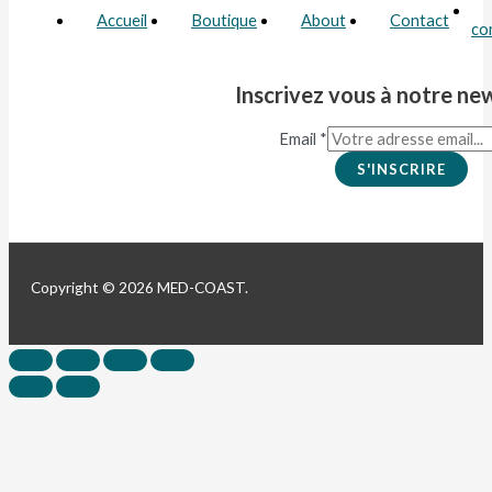
Accueil
Boutique
About
Contact
co
Inscrivez vous à notre ne
Email
*
S'INSCRIRE
Copyright © 2026 MED-COAST.