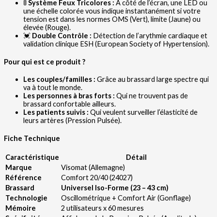
🚦
Système Feux Tricolores :
À côté de l’écran, une LED ou
une échelle colorée vous indique instantanément si votre
tension est dans les normes OMS (Vert), limite (Jaune) ou
élevée (Rouge).
💓
Double Contrôle :
Détection de l’arythmie cardiaque et
validation clinique ESH (European Society of Hypertension).
Pour qui est ce produit ?
Les couples/familles :
Grâce au brassard large spectre qui
va à tout le monde.
Les personnes à bras forts :
Qui ne trouvent pas de
brassard confortable ailleurs.
Les patients suivis :
Qui veulent surveiller l’élasticité de
leurs artères (Pression Pulsée).
Fiche Technique
Caractéristique
Détail
Marque
Visomat (Allemagne)
Référence
Comfort 20/40 (24027)
Brassard
Universel Iso-Forme (23 – 43 cm)
Technologie
Oscillométrique + Comfort Air (Gonflage)
Mémoire
2 utilisateurs x 60 mesures