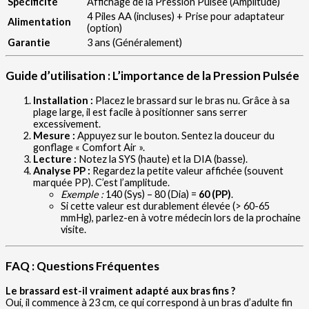
Spécificité
Affichage de la Pression Pulsée (Amplitude)
4 Piles AA (incluses) + Prise pour adaptateur
Alimentation
(option)
Garantie
3 ans (Généralement)
Guide d’utilisation : L’importance de la Pression Pulsée
Installation :
Placez le brassard sur le bras nu. Grâce à sa
plage large, il est facile à positionner sans serrer
excessivement.
Mesure :
Appuyez sur le bouton. Sentez la douceur du
gonflage « Comfort Air ».
Lecture :
Notez la SYS (haute) et la DIA (basse).
Analyse PP :
Regardez la petite valeur affichée (souvent
marquée PP). C’est l’amplitude.
Exemple :
140 (Sys) – 80 (Dia) =
60 (PP)
.
Si cette valeur est durablement élevée (> 60-65
mmHg), parlez-en à votre médecin lors de la prochaine
visite.
FAQ : Questions Fréquentes
Le brassard est-il vraiment adapté aux bras fins ?
Oui, il commence à 23 cm, ce qui correspond à un bras d’adulte fin