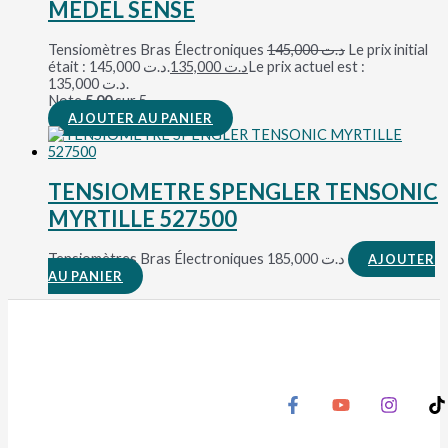
MEDEL SENSE
Tensiomètres Bras Électroniques
145,000
د.ت
Le prix initial
était : د.ت 145,000.
135,000
د.ت
Le prix actuel est :
د.ت 135,000.
Note
5.00
sur 5
AJOUTER AU PANIER
TENSIOMETRE SPENGLER TENSONIC
MYRTILLE 527500
Tensiomètres Bras Électroniques
185,000
د.ت
AJOUTER
AU PANIER