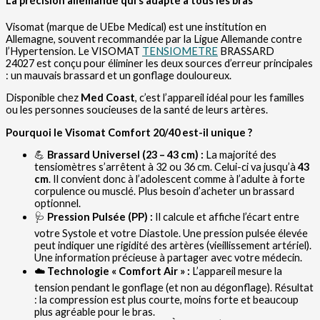
La précision allemande qui s’adapte à tous les bras
Visomat (marque de UEbe Medical) est une institution en
Allemagne, souvent recommandée par la Ligue Allemande contre
l’Hypertension. Le VISOMAT
TENSIOMETRE
BRASSARD
24027 est conçu pour éliminer les deux sources d’erreur principales
: un mauvais brassard et un gonflage douloureux.
Disponible chez
Med Coast
, c’est l’appareil idéal pour les familles
ou les personnes soucieuses de la santé de leurs artères.
Pourquoi le Visomat Comfort 20/40 est-il unique ?
💪
Brassard Universel (23 – 43 cm) :
La majorité des
tensiomètres s’arrêtent à 32 ou 36 cm. Celui-ci va jusqu’à
43
cm
. Il convient donc à l’adolescent comme à l’adulte à forte
corpulence ou musclé. Plus besoin d’acheter un brassard
optionnel.
🩺
Pression Pulsée (PP) :
Il calcule et affiche l’écart entre
votre Systole et votre Diastole. Une pression pulsée élevée
peut indiquer une rigidité des artères (vieillissement artériel).
Une information précieuse à partager avec votre médecin.
☁️
Technologie « Comfort Air » :
L’appareil mesure la
tension pendant le gonflage (et non au dégonflage). Résultat
: la compression est plus courte, moins forte et beaucoup
plus agréable pour le bras.