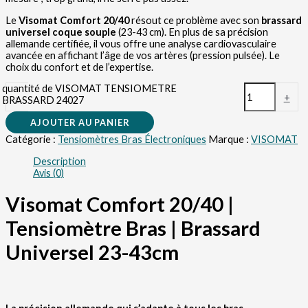
Le
Visomat Comfort 20/40
résout ce problème avec son
brassard
universel coque souple
(23-43 cm). En plus de sa précision
allemande certifiée, il vous offre une analyse cardiovasculaire
avancée en affichant l’âge de vos artères (pression pulsée). Le
choix du confort et de l’expertise.
quantité de VISOMAT TENSIOMETRE
-
+
BRASSARD 24027
AJOUTER AU PANIER
Catégorie :
Tensiomètres Bras Électroniques
Marque :
VISOMAT
Description
Avis (0)
Visomat Comfort 20/40 |
Tensiomètre Bras | Brassard
Universel 23-43cm