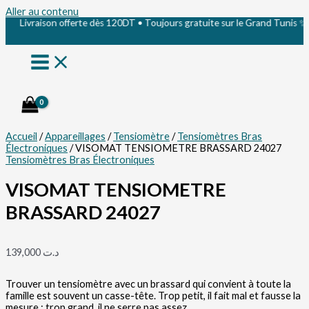
Aller au contenu
Livraison offerte dès 120DT • Toujours gratuite sur le Grand Tunis ✨
Accueil
/
Appareillages
/
Tensiomètre
/
Tensiomètres Bras
Électroniques
/ VISOMAT TENSIOMETRE BRASSARD 24027
Tensiomètres Bras Électroniques
VISOMAT TENSIOMETRE
BRASSARD 24027
139,000
د.ت
Trouver un tensiomètre avec un brassard qui convient à toute la
famille est souvent un casse-tête. Trop petit, il fait mal et fausse la
mesure ; trop grand, il ne serre pas assez.