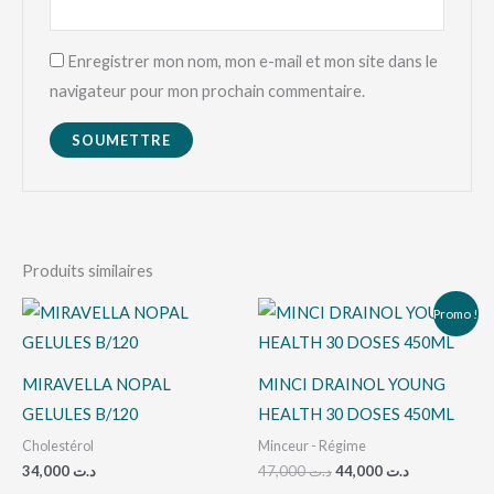
Enregistrer mon nom, mon e-mail et mon site dans le
navigateur pour mon prochain commentaire.
Produits similaires
Le
Le
Promo !
prix
prix
initial
actuel
était :
est :
د.ت 44,000.
د.ت 47,000.
MIRAVELLA NOPAL
MINCI DRAINOL YOUNG
GELULES B/120
HEALTH 30 DOSES 450ML
Cholestérol
Minceur - Régime
34,000
د.ت
47,000
د.ت
44,000
د.ت