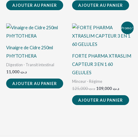
AJOUTER AU PANIER
AJOUTER AU PANIER
Le
Le
Promo !
prix
prix
initial
actuel
était :
est :
د.ت 125,000.
Vinaigre de Cidre 250ml
PHYTOTHERA
FORTE PHARMA XTRASLIM
CAPTEUR 3 EN 1 60
Digestion - Transit intestinal
11,000
د.ت
GELULES
Minceur - Régime
AJOUTER AU PANIER
125,000
د.ت
109,000
د.ت
AJOUTER AU PANIER