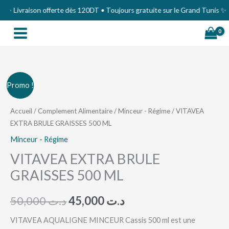
Aller
 Livraison offerte dès 120DT • Toujours gratuite sur le Grand Tunis ✨
au
contenu
quantité
Le
Le
Promo !
de
prix
prix
VITAVEA
Accueil
/
Complement Alimentaire
/
Minceur - Régime
/ VITAVEA
EXTRA BRULE GRAISSES 500 ML
EXTRA
initial
actuel
BRULE
Minceur - Régime
était :
est :
GRAISSES
VITAVEA EXTRA BRULE
د.ت 45,000.
د.ت 50,000.
500
GRAISSES 500 ML
ML
50,000
د.ت
45,000
د.ت
VITAVEA AQUALIGNE MINCEUR Cassis 500 ml est une