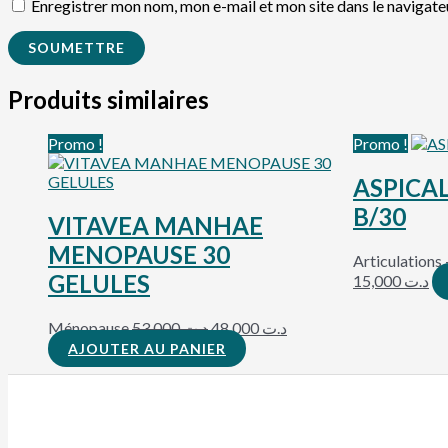
Enregistrer mon nom, mon e-mail et mon site dans le navigat
Produits similaires
Le
Le
Le
Le
Promo !
Promo !
prix
prix
prix
pr
initial
actuel
initial
ac
ASPICAL
était :
est :
était :
est
B/30
د.ت 19,000.
د.ت 48,000.
د.ت 53,000.
VITAVEA MANHAE
MENOPAUSE 30
Articulations
GELULES
15,000
د.ت
Ménopause
53,000
د.ت
48,000
د.ت
AJOUTER AU PANIER