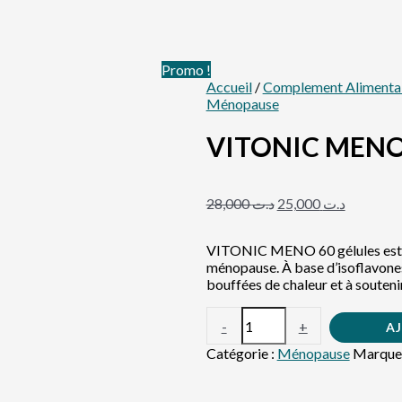
Promo !
Accueil
/
Complement Alimenta
Ménopause
VITONIC MENO
28,000
د.ت
25,000
د.ت
VITONIC MENO 60 gélules est 
ménopause. À base d’isoflavones d
bouffées de chaleur et à soutenir
-
+
A
Catégorie :
Ménopause
Marque