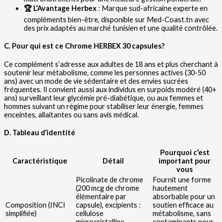
🏆 L’Avantage Herbex
: Marque sud-africaine experte en
compléments bien-être, disponible sur Med-Coast.tn avec
des prix adaptés au marché tunisien et une qualité contrôlée.
C. Pour qui est ce Chrome HERBEX 30 capsules?
Ce complément s’adresse aux adultes de 18 ans et plus cherchant à
soutenir leur métabolisme, comme les personnes actives (30-50
ans) avec un mode de vie sédentaire et des envies sucrées
fréquentes. Il convient aussi aux individus en surpoids modéré (40+
ans) surveillant leur glycémie pré-diabétique, ou aux femmes et
hommes suivant un régime pour stabiliser leur énergie, femmes
enceintes, allaitantes ou sans avis médical.
D. Tableau d’identité
Pourquoi c’est
Caractéristique
Détail
important pour
vous
Picolinate de chrome
Fournit une forme
(200 mcg de chrome
hautement
élémentaire par
absorbable pour un
Composition (INCI
capsule), excipients :
soutien efficace au
simplifiée)
cellulose
métabolisme, sans
microcristalline,
contaminants pour