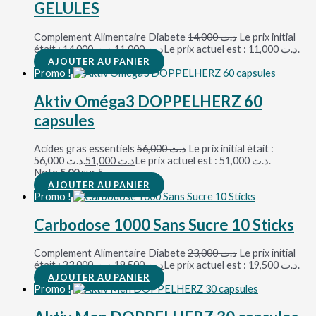
GELULES
Complement Alimentaire Diabete
14,000
د.ت
Le prix initial
était : د.ت 14,000.
11,000
د.ت
Le prix actuel est : د.ت 11,000.
AJOUTER AU PANIER
Promo !
Aktiv Oméga3 DOPPELHERZ 60
capsules
Acides gras essentiels
56,000
د.ت
Le prix initial était :
د.ت 56,000.
51,000
د.ت
Le prix actuel est : د.ت 51,000.
Note
5.00
sur 5
AJOUTER AU PANIER
Promo !
Carbodose 1000 Sans Sucre 10 Sticks
Complement Alimentaire Diabete
23,000
د.ت
Le prix initial
était : د.ت 23,000.
19,500
د.ت
Le prix actuel est : د.ت 19,500.
AJOUTER AU PANIER
Promo !