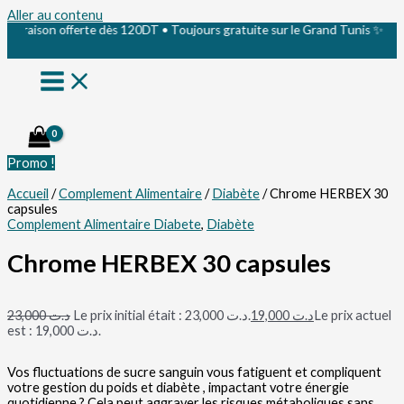
Aller au contenu
aison offerte dès 120DT • Toujours gratuite sur le Grand Tunis ✨
Promo !
Accueil
/
Complement Alimentaire
/
Diabète
/ Chrome HERBEX 30
capsules
Complement Alimentaire Diabete
,
Diabète
Chrome HERBEX 30 capsules
23,000
د.ت
Le prix initial était : د.ت 23,000.
19,000
د.ت
Le prix actuel
est : د.ت 19,000.
Vos fluctuations de sucre sanguin vous fatiguent et compliquent
votre gestion du poids et diabète , impactant votre énergie
quotidienne ? Cela peut aggraver les risques métaboliques sans