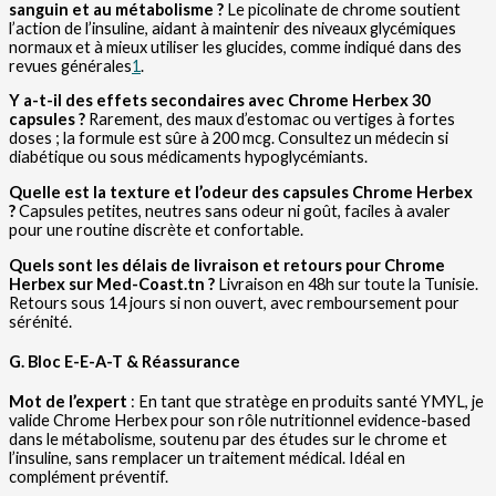
sanguin et au métabolisme ?
Le picolinate de chrome soutient
l’action de l’insuline, aidant à maintenir des niveaux glycémiques
normaux et à mieux utiliser les glucides, comme indiqué dans des
revues générales
1
.
Y a-t-il des effets secondaires avec Chrome Herbex 30
capsules ?
Rarement, des maux d’estomac ou vertiges à fortes
doses ; la formule est sûre à 200 mcg. Consultez un médecin si
diabétique ou sous médicaments hypoglycémiants.
Quelle est la texture et l’odeur des capsules Chrome Herbex
?
Capsules petites, neutres sans odeur ni goût, faciles à avaler
pour une routine discrète et confortable.
Quels sont les délais de livraison et retours pour Chrome
Herbex sur Med-Coast.tn ?
Livraison en 48h sur toute la Tunisie.
Retours sous 14 jours si non ouvert, avec remboursement pour
sérénité.
G. Bloc E-E-A-T & Réassurance
Mot de l’expert
: En tant que stratège en produits santé YMYL, je
valide Chrome Herbex pour son rôle nutritionnel evidence-based
dans le métabolisme, soutenu par des études sur le chrome et
l’insuline, sans remplacer un traitement médical. Idéal en
complément préventif.