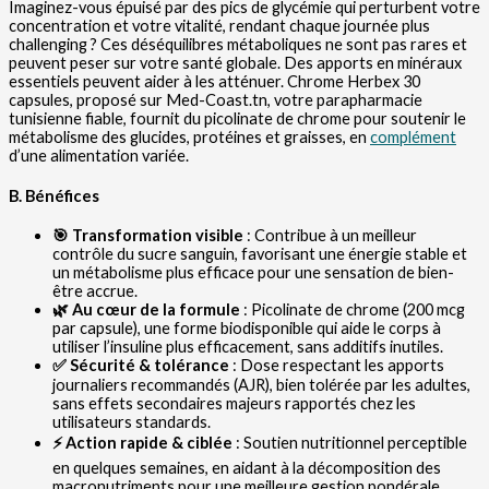
Imaginez-vous épuisé par des pics de glycémie qui perturbent votre
concentration et votre vitalité, rendant chaque journée plus
challenging ? Ces déséquilibres métaboliques ne sont pas rares et
peuvent peser sur votre santé globale. Des apports en minéraux
essentiels peuvent aider à les atténuer. Chrome Herbex 30
capsules, proposé sur Med-Coast.tn, votre parapharmacie
tunisienne fiable, fournit du picolinate de chrome pour soutenir le
métabolisme des glucides, protéines et graisses, en
complément
d’une alimentation variée.
B. Bénéfices
🎯 Transformation visible
: Contribue à un meilleur
contrôle du sucre sanguin, favorisant une énergie stable et
un métabolisme plus efficace pour une sensation de bien-
être accrue.
🌿 Au cœur de la formule
: Picolinate de chrome (200 mcg
par capsule), une forme biodisponible qui aide le corps à
utiliser l’insuline plus efficacement, sans additifs inutiles.
✅ Sécurité & tolérance
: Dose respectant les apports
journaliers recommandés (AJR), bien tolérée par les adultes,
sans effets secondaires majeurs rapportés chez les
utilisateurs standards.
⚡ Action rapide & ciblée
: Soutien nutritionnel perceptible
en quelques semaines, en aidant à la décomposition des
macronutriments pour une meilleure gestion pondérale.