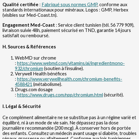
Qualité certifiée
:
Fabriqué sous normes GMP
, conforme aux
standards internationaux pour minéraux. Logos : GMP, Herbex
(visibles sur Med-Coast.tn).
Engagement Med-Coast
: Service client tunisien (tél. 56 779 909),
livraison suivie 48h, paiement sécurisé en TND, garantie 14 jours
satisfait ou remboursé.
H. Sources & Références
WebMD sur chrome
:
https://www.webmd.com/vitamins/ai/ingredientmono-
932/chromium
(soutien à l’insuline).
Verywell Health bénéfices
:
https://www.verywellhealth.com/chromium-benefits-
4588421
(métabolisme).
Drugs.com dosage
:
https://www.drugs.com/npp/chromium.html
(sécurité).
I. Légal & Sécurité
Ce complément alimentaire ne se substitue pas à un régime varié et
équilibré, ni à un mode de vie sain. Ne dépassez pas la dose
journalière recommandée (200 mcg). À conserver hors de portée
des enfants. Consultez un médecin avant usage si diabète, troubles
rénaux, grossesse ou allaitement. Conforme aux lois tunisiennes