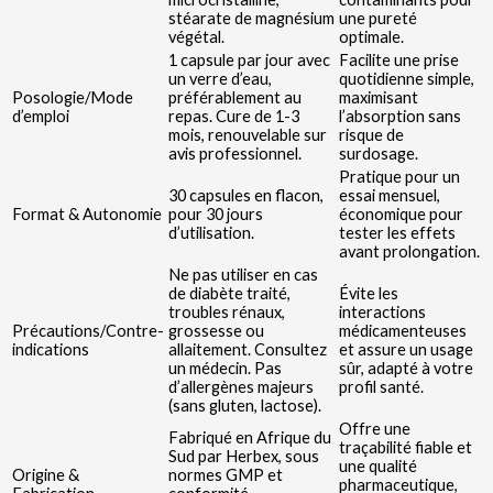
stéarate de magnésium
une pureté
végétal.
optimale.
1 capsule par jour avec
Facilite une prise
un verre d’eau,
quotidienne simple,
Posologie/Mode
préférablement au
maximisant
d’emploi
repas. Cure de 1-3
l’absorption sans
mois, renouvelable sur
risque de
avis professionnel.
surdosage.
Pratique pour un
30 capsules en flacon,
essai mensuel,
Format & Autonomie
pour 30 jours
économique pour
d’utilisation.
tester les effets
avant prolongation.
Ne pas utiliser en cas
de diabète traité,
Évite les
troubles rénaux,
interactions
Précautions/Contre-
grossesse ou
médicamenteuses
indications
allaitement. Consultez
et assure un usage
un médecin. Pas
sûr, adapté à votre
d’allergènes majeurs
profil santé.
(sans gluten, lactose).
Offre une
Fabriqué en Afrique du
traçabilité fiable et
Sud par Herbex, sous
une qualité
Origine &
normes GMP et
pharmaceutique,