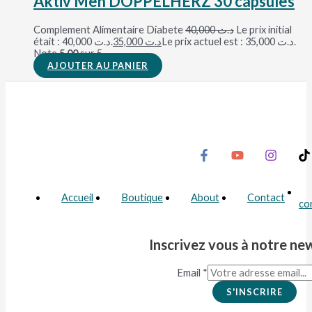
Aktiv Men DOPPELHERZ 30 capsules
Complement Alimentaire Diabete
40,000
د.ت
Le prix initial
était : د.ت 40,000.
35,000
د.ت
Le prix actuel est : د.ت 35,000.
Note
5.00
sur 5
AJOUTER AU PANIER
Accueil
Boutique
About
Contact
co
Inscrivez vous à notre ne
Email
*
S'INSCRIRE