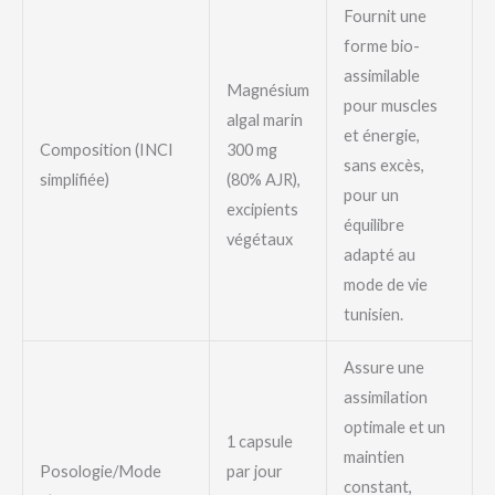
Fournit une
forme bio-
assimilable
Magnésium
pour muscles
algal marin
et énergie,
Composition (INCI
300 mg
sans excès,
simplifiée)
(80% AJR),
pour un
excipients
équilibre
végétaux
adapté au
mode de vie
tunisien.
Assure une
assimilation
optimale et un
1 capsule
maintien
Posologie/Mode
par jour
constant,