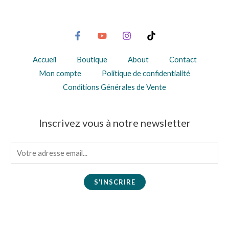
Accueil
Boutique
About
Contact
Mon compte
Politique de confidentialité
Conditions Générales de Vente
Inscrivez vous à notre newsletter
E
m
a
S'INSCRIRE
i
l
*