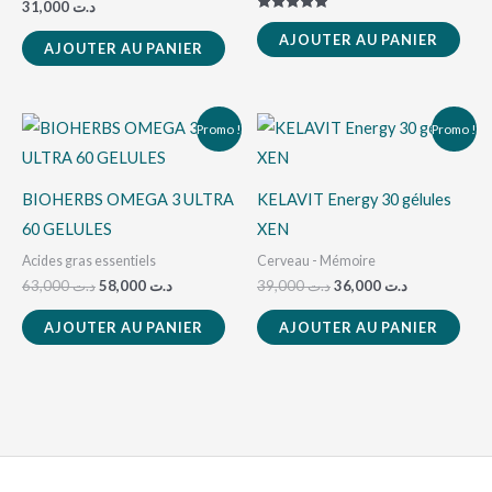
31,000
د.ت
Note
5.00
AJOUTER AU PANIER
AJOUTER AU PANIER
sur 5
Le
Le
Le
Le
Promo !
Promo !
prix
prix
prix
prix
initial
actuel
initial
actuel
était :
est :
était :
est :
د.ت 36,000.
د.ت 39,000.
د.ت 58,000.
د.ت 63,000.
BIOHERBS OMEGA 3 ULTRA
KELAVIT Energy 30 gélules
60 GELULES
XEN
Acides gras essentiels
Cerveau - Mémoire
63,000
د.ت
58,000
د.ت
39,000
د.ت
36,000
د.ت
AJOUTER AU PANIER
AJOUTER AU PANIER