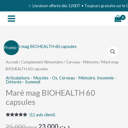
Aller
✨ Livraison offerte dès 120DT • Toujours gratuite sur le Gra
au
contenu
quantité
Le
Le
Promo !
de
prix
prix
Maré
Accueil
/
Complement Alimentaire
/
Cerveau - Mémoire
/ Maré mag
BIOHEALTH 60 capsules
mag
initial
actuel
BIOHEALTH
Articulations - Muscles - Os
,
Cerveau - Mémoire
,
Insomnie -
était :
est :
Détente - Sommeil
60
Maré mag BIOHEALTH 60
د.ت 23,000.
د.ت 25,000.
capsules
capsules
(
11
avis client)
Noté
11
5.00
sur 5
25,000
د.ت
23,000
د.ت