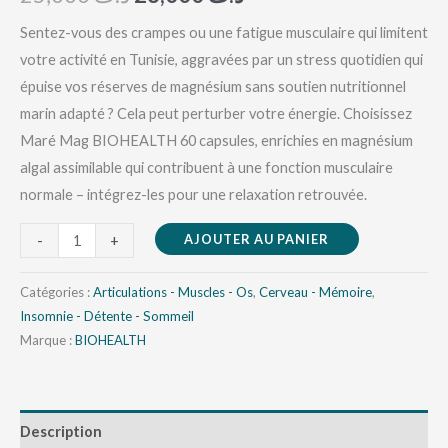
basé sur
notations
client
Sentez-vous des crampes ou une fatigue musculaire qui limitent
votre activité en Tunisie, aggravées par un stress quotidien qui
épuise vos réserves de magnésium sans soutien nutritionnel
marin adapté ? Cela peut perturber votre énergie. Choisissez
Maré Mag BIOHEALTH 60 capsules, enrichies en magnésium
algal assimilable qui contribuent à une fonction musculaire
normale – intégrez-les pour une relaxation retrouvée.
AJOUTER AU PANIER
-
+
Catégories :
Articulations - Muscles - Os
,
Cerveau - Mémoire
,
Insomnie - Détente - Sommeil
Marque :
BIOHEALTH
Description