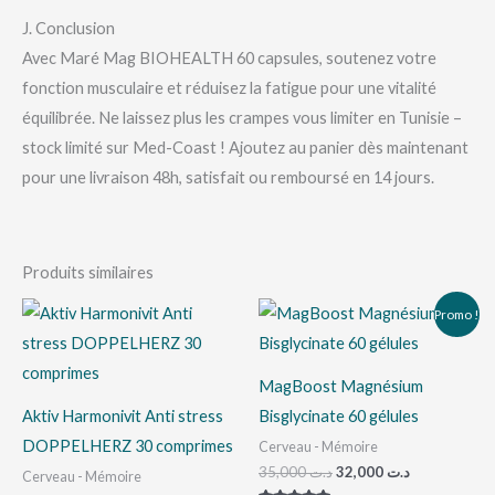
J. Conclusion
Avec Maré Mag BIOHEALTH 60 capsules, soutenez votre
fonction musculaire et réduisez la fatigue pour une vitalité
équilibrée. Ne laissez plus les crampes vous limiter en Tunisie –
stock limité sur Med-Coast ! Ajoutez au panier dès maintenant
pour une livraison 48h, satisfait ou remboursé en 14 jours.
Produits similaires
Le
Le
Promo !
prix
prix
initial
actuel
était :
est :
د.ت 32,000.
د.ت 35,000.
MagBoost Magnésium
Aktiv Harmonivit Anti stress
Bisglycinate 60 gélules
DOPPELHERZ 30 comprimes
Cerveau - Mémoire
35,000
د.ت
32,000
د.ت
Cerveau - Mémoire