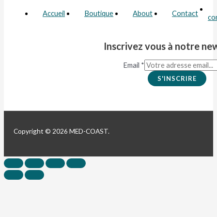
Accueil
Boutique
About
Contact
co
Inscrivez vous à notre ne
Email
*
S'INSCRIRE
Copyright © 2026 MED-COAST.