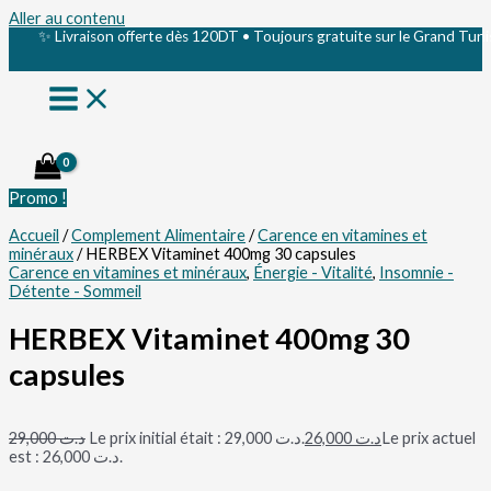
Aller au contenu
✨ Livraison offerte dès 120DT • Toujours gratuite sur le Grand Tunis ✨
Promo !
Accueil
/
Complement Alimentaire
/
Carence en vitamines et
minéraux
/ HERBEX Vitaminet 400mg 30 capsules
Carence en vitamines et minéraux
,
Énergie - Vitalité
,
Insomnie -
Détente - Sommeil
HERBEX Vitaminet 400mg 30
capsules
29,000
د.ت
Le prix initial était : د.ت 29,000.
26,000
د.ت
Le prix actuel
est : د.ت 26,000.