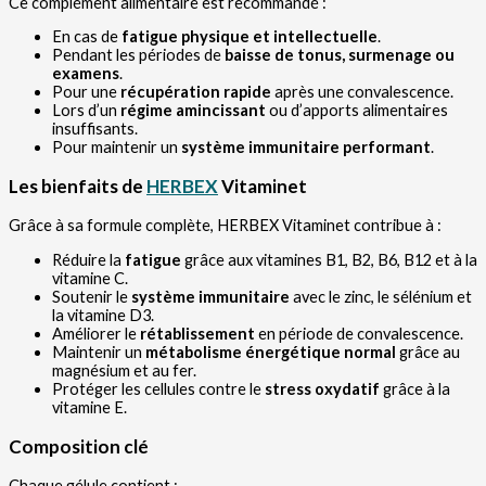
Ce complément alimentaire est recommandé :
En cas de
fatigue physique et intellectuelle
.
Pendant les périodes de
baisse de tonus, surmenage ou
examens
.
Pour une
récupération rapide
après une convalescence.
Lors d’un
régime amincissant
ou d’apports alimentaires
insuffisants.
Pour maintenir un
système immunitaire performant
.
Les bienfaits de
HERBEX
Vitaminet
Grâce à sa formule complète, HERBEX Vitaminet contribue à :
Réduire la
fatigue
grâce aux vitamines B1, B2, B6, B12 et à la
vitamine C.
Soutenir le
système immunitaire
avec le zinc, le sélénium et
la vitamine D3.
Améliorer le
rétablissement
en période de convalescence.
Maintenir un
métabolisme énergétique normal
grâce au
magnésium et au fer.
Protéger les cellules contre le
stress oxydatif
grâce à la
vitamine E.
Composition clé
Chaque gélule contient :