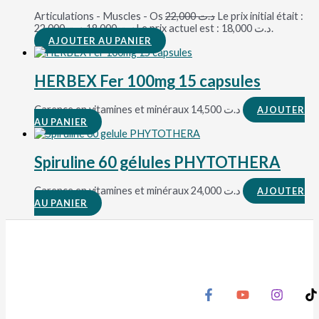
Articulations - Muscles - Os
22,000
د.ت
Le prix initial était :
د.ت 22,000.
18,000
د.ت
Le prix actuel est : د.ت 18,000.
AJOUTER AU PANIER
HERBEX Fer 100mg 15 capsules
Carence en vitamines et minéraux
14,500
د.ت
AJOUTER
AU PANIER
Spiruline 60 gélules PHYTOTHERA
Carence en vitamines et minéraux
24,000
د.ت
AJOUTER
AU PANIER