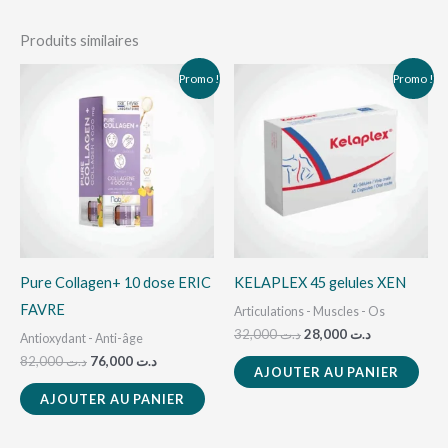
Produits similaires
Le
Le
Le
Le
Promo !
Promo !
prix
prix
prix
prix
initial
actuel
initial
actuel
était :
est :
était :
est :
د.ت 28,000.
د.ت 32,000.
د.ت 76,000.
د.ت 82,000.
Pure Collagen+ 10 dose ERIC
KELAPLEX 45 gelules XEN
FAVRE
Articulations - Muscles - Os
32,000
د.ت
28,000
د.ت
Antioxydant - Anti-âge
82,000
د.ت
76,000
د.ت
AJOUTER AU PANIER
AJOUTER AU PANIER