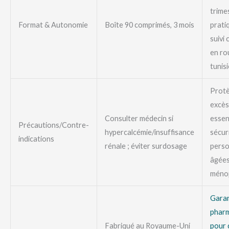
trimes
Format & Autonomie
Boîte 90 comprimés, 3 mois
prati
suivi
en ro
tunis
Protè
excès
Consulter médecin si
essen
Précautions/Contre-
hypercalcémie/insuffisance
sécur
indications
rénale ; éviter surdosage
pers
âgées
méno
Garan
pharm
Fabriqué au Royaume-Uni
pour 