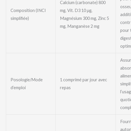
Calcium (carbonate) 800
osseu
Composition (INCI
mg, Vit. D3 10 µg,
additi
simplifiée)
Magnésium 300 mg, Zinc 5
contr
mg, Manganèse 2 mg
pour 
diges
optim
Assu
absor
alime
Posologie/Mode
1 comprimé par jour avec
simpli
d’emploi
repas
l’usa
quoti
compl
Fourn
auto