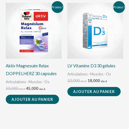
Le
Le
Le
Le
Promo !
Promo !
prix
prix
prix
prix
initial
actuel
initial
actuel
était :
est :
était :
est :
د.ت 18,000.
د.ت 22,000.
د.ت 45,000.
د.ت 50,000.
Aktiv Magnesuim Relax
LV Vitamine D3 30 gélules
DOPPELHERZ 30 capsules
Articulations - Muscles - Os
22,000
د.ت
18,000
د.ت
Articulations - Muscles - Os
50,000
د.ت
45,000
د.ت
AJOUTER AU PANIER
AJOUTER AU PANIER