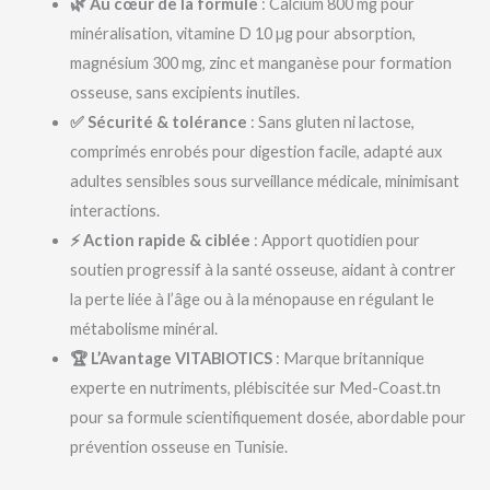
🌿 Au cœur de la formule
: Calcium 800 mg pour
minéralisation, vitamine D 10 µg pour absorption,
magnésium 300 mg, zinc et manganèse pour formation
osseuse, sans excipients inutiles.
✅ Sécurité & tolérance
: Sans gluten ni lactose,
comprimés enrobés pour digestion facile, adapté aux
adultes sensibles sous surveillance médicale, minimisant
interactions.
⚡ Action rapide & ciblée
: Apport quotidien pour
soutien progressif à la santé osseuse, aidant à contrer
la perte liée à l’âge ou à la ménopause en régulant le
métabolisme minéral.
🏆 L’Avantage VITABIOTICS
: Marque britannique
experte en nutriments, plébiscitée sur Med-Coast.tn
pour sa formule scientifiquement dosée, abordable pour
prévention osseuse en Tunisie.