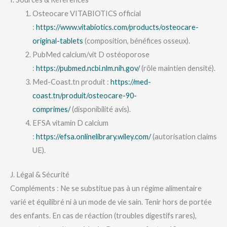
Osteocare VITABIOTICS official
:
https://www.vitabiotics.com/products/osteocare-
original-tablets
(composition, bénéfices osseux).
PubMed calcium/vit D ostéoporose
:
https://pubmed.ncbi.nlm.nih.gov/
(rôle maintien densité).
Med-Coast.tn produit :
https://med-
coast.tn/produit/osteocare-90-
comprimes/
(disponibilité avis).
EFSA vitamin D calcium
:
https://efsa.onlinelibrary.wiley.com/
(autorisation claims
UE).
J. Légal & Sécurité
Compléments : Ne se substitue pas à un régime alimentaire
varié et équilibré ni à un mode de vie sain. Tenir hors de portée
des enfants. En cas de réaction (troubles digestifs rares),