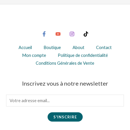
Accueil
Boutique
About
Contact
Mon compte
Politique de confidentialité
Conditions Générales de Vente
Inscrivez vous à notre newsletter
E
m
a
S'INSCRIRE
i
l