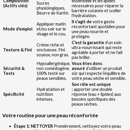
Composition
essentielle et les lipides
Sucres
(Actifs clés)
nécessaires pour réparer la
physiologiques,
barrière cutanée et sceller
Beurre de Karité.
l’hydratation.
Il s’agit de
votre geste
Appliquer matin
réconfortant quotidien pour
Mode d’emploi
et/ou soir sur le
une peau nourrie et
visage et le cou.
protégée.
C’est la garantie
d’un soin
Crème riche et
ultra-nourrissant qui reste
Texture & Fini
onctueuse. Fini
agréable à porter et ne fait
soyeux, non gras.
pas briller.
Hypoallergénique,
Vous êtes donc
Sécurité &
non comédogène.
assuré
d’utiliser un produit
Tests
100% testé sur
sûr qui respecte l’équilibre de
peaux sensibles.
votre peau sèche et sensible.
Son rôle est unique
Hydratation et
:
apporter une double
Spécificité
nutrition
réponse (eau + lipides) aux
intenses.
besoins spécifiques des
peaux sèches.
Votre routine pour une peau réconfortée
Étape 1: NETTOYER
Premièrement, nettoyez votre peau