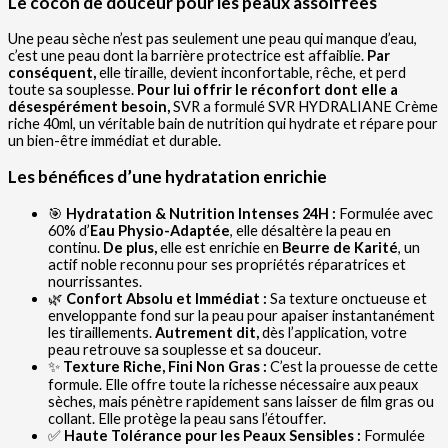
Le cocon de douceur pour les peaux assoiffées
Une peau sèche n’est pas seulement une peau qui manque d’eau,
c’est une peau dont la barrière protectrice est affaiblie.
Par
conséquent,
elle tiraille, devient inconfortable, rêche, et perd
toute sa souplesse.
Pour lui offrir le réconfort dont elle a
désespérément besoin,
SVR a formulé SVR HYDRALIANE Crème
riche 40ml, un véritable bain de nutrition qui hydrate et répare pour
un bien-être immédiat et durable.
Les bénéfices d’une hydratation enrichie
🎯
Hydratation & Nutrition Intenses 24H :
Formulée avec
60% d’
Eau Physio-Adaptée
, elle désaltère la peau en
continu.
De plus,
elle est enrichie en
Beurre de Karité
, un
actif noble reconnu pour ses propriétés réparatrices et
nourrissantes.
🌿
Confort Absolu et Immédiat :
Sa texture onctueuse et
enveloppante fond sur la peau pour apaiser instantanément
les tiraillements.
Autrement dit,
dès l’application, votre
peau retrouve sa souplesse et sa douceur.
✨
Texture Riche, Fini Non Gras :
C’est la prouesse de cette
formule. Elle offre toute la richesse nécessaire aux peaux
sèches, mais pénètre rapidement sans laisser de film gras ou
collant. Elle protège la peau sans l’étouffer.
✅
Haute Tolérance pour les Peaux Sensibles :
Formulée