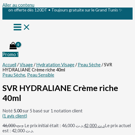
Aller au contenu
on offerte dès 120DT • Toujours gratuite sur le Grand Tunis ✨
Promo !
Accueil
/
Visage
/
Hydratation Visage
/
Peau Sèche
/ SVR
HYDRALIANE Crème riche 40ml
Peau Sèche
,
Peau Sensible
SVR HYDRALIANE Crème riche
40ml
Noté
5.00
sur 5 basé sur
1
notation client
(
1
avis client)
46,000
د.ت
Le prix initial était : د.ت 46,000.
42,000
د.ت
Le prix actuel
est : د.ت 42,000.