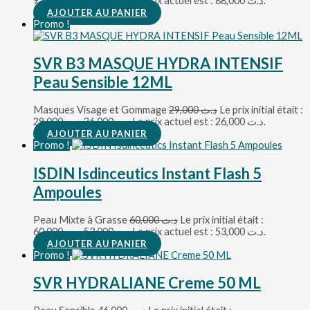
د.ت 92,000.
88,000
د.ت
Le prix actuel est : د.ت 88,000.
AJOUTER AU PANIER
Promo !
SVR B3 MASQUE HYDRA INTENSIF
Peau Sensible 12ML
Masques Visage et Gommage
29,000
د.ت
Le prix initial était :
د.ت 29,000.
26,000
د.ت
Le prix actuel est : د.ت 26,000.
AJOUTER AU PANIER
Promo !
ISDIN Isdinceutics Instant Flash 5
Ampoules
Peau Mixte à Grasse
60,000
د.ت
Le prix initial était :
د.ت 60,000.
53,000
د.ت
Le prix actuel est : د.ت 53,000.
AJOUTER AU PANIER
Promo !
SVR HYDRALIANE Creme 50 ML