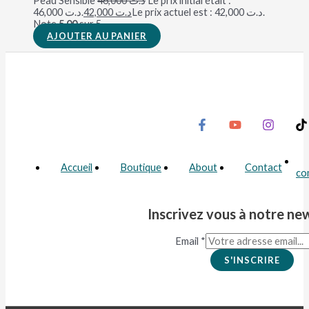
Peau Sensible
46,000
د.ت
Le prix initial était :
د.ت 46,000.
42,000
د.ت
Le prix actuel est : د.ت 42,000.
Note
5.00
sur 5
AJOUTER AU PANIER
Accueil
Boutique
About
Contact
co
Inscrivez vous à notre ne
Email
*
S'INSCRIRE