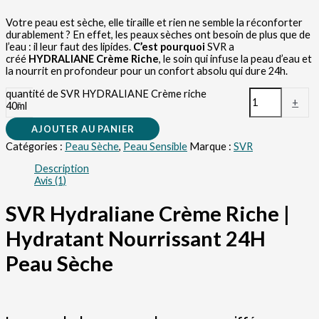
Votre peau est sèche, elle tiraille et rien ne semble la réconforter
durablement ? En effet, les peaux sèches ont besoin de plus que de
l’eau : il leur faut des lipides.
C’est pourquoi
SVR a
créé
HYDRALIANE Crème Riche
, le soin qui infuse la peau d’eau et
la nourrit en profondeur pour un confort absolu qui dure 24h.
quantité de SVR HYDRALIANE Crème riche
-
+
40ml
AJOUTER AU PANIER
Catégories :
Peau Sèche
,
Peau Sensible
Marque :
SVR
Description
Avis (1)
SVR Hydraliane Crème Riche |
Hydratant Nourrissant 24H
Peau Sèche