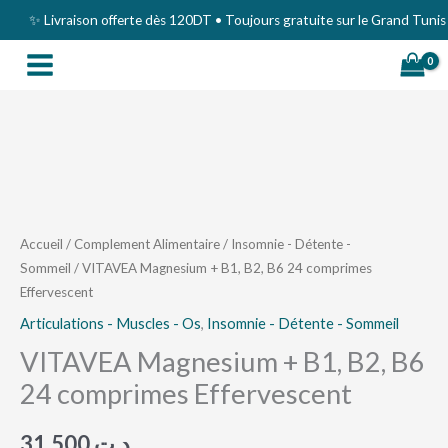
Aller
✨ Livraison offerte dès 120DT • Toujours gratuite sur le Grand Tunis ✨
au
contenu
quantité
de
VITAVEA
Magnesium
Accueil
/
Complement Alimentaire
/
Insomnie - Détente -
Sommeil
/ VITAVEA Magnesium + B1, B2, B6 24 comprimes
+
Effervescent
B1,
B2,
Articulations - Muscles - Os
,
Insomnie - Détente - Sommeil
B6
VITAVEA Magnesium + B1, B2, B6
24
24 comprimes Effervescent
comprimes
Effervescent
31,500
د.ت