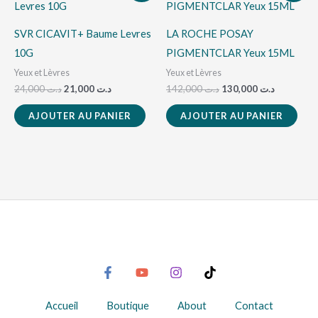
initial
actuel
initial
actuel
était :
est :
était :
est :
د.ت 142,000.
د.ت 21,000.
د.ت 24,000.
SVR CICAVIT+ Baume Levres
LA ROCHE POSAY
10G
PIGMENTCLAR Yeux 15ML
Yeux et Lèvres
Yeux et Lèvres
24,000
د.ت
21,000
د.ت
142,000
د.ت
130,000
د.ت
AJOUTER AU PANIER
AJOUTER AU PANIER
Accueil
Boutique
About
Contact