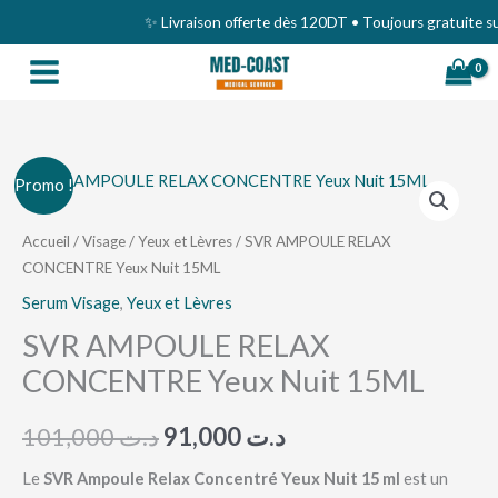
Aller
✨ Livraison offerte dès 120DT • Toujours gratuite sur
au
contenu
quantité
Le
Le
Promo !
de
prix
prix
SVR
Accueil
/
Visage
/
Yeux et Lèvres
/ SVR AMPOULE RELAX
CONCENTRE Yeux Nuit 15ML
AMPOULE
initial
actuel
RELAX
Serum Visage
,
Yeux et Lèvres
était :
est :
CONCENTRE
SVR AMPOULE RELAX
د.ت 91,000.
د.ت 101,000.
Yeux
CONCENTRE Yeux Nuit 15ML
Nuit
15ML
101,000
د.ت
91,000
د.ت
Le
SVR Ampoule Relax Concentré Yeux Nuit 15 ml
est un