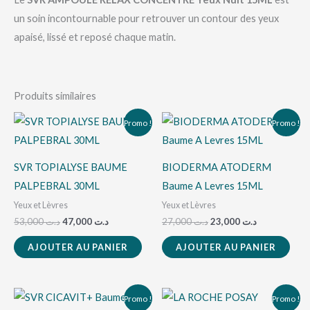
un soin incontournable pour retrouver un contour des yeux
apaisé, lissé et reposé chaque matin.
Produits similaires
Le
Le
Le
Le
Promo !
Promo !
prix
prix
prix
prix
initial
actuel
initial
actuel
était :
est :
était :
est :
د.ت 23,000.
د.ت 27,000.
د.ت 47,000.
د.ت 53,000.
SVR TOPIALYSE BAUME
BIODERMA ATODERM
PALPEBRAL 30ML
Baume A Levres 15ML
Yeux et Lèvres
Yeux et Lèvres
53,000
د.ت
47,000
د.ت
27,000
د.ت
23,000
د.ت
AJOUTER AU PANIER
AJOUTER AU PANIER
Le
Le
Le
Le
Promo !
Promo !
prix
prix
prix
prix